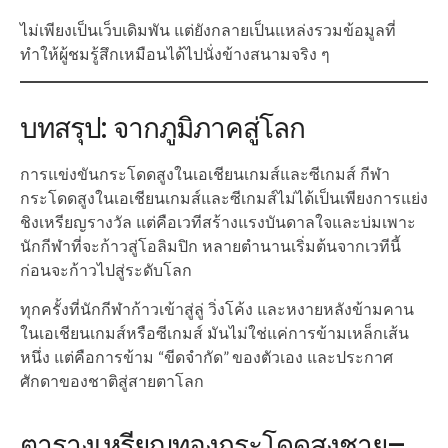
ไม่เพียงเป็นเว็บเดิมพัน แต่ยังกลายเป็นแหล่งรวมข้อมูลที่
ทำให้ผู้ชมรู้สึกเหมือนได้ไปนั่งข้างสนามจริง ๆ
บทสรุป: จากภูมิภาคสู่โลก
การแข่งขันกระโดดสูงในเอเชียนเกมส์และซีเกมส์ กีฬา
กระโดดสูงในเอเชียนเกมส์และซีเกมส์ไม่ได้เป็นเพียงการแย่ง
ชิงเหรียญรางวัล แต่คือเวทีสร้างแรงบันดาลใจและบ่มเพาะ
นักกีฬาที่จะก้าวสู่โอลิมปิก หลายตำนานเริ่มต้นจากเวทีนี้
ก่อนจะก้าวไปสู่ระดับโลก
ทุกครั้งที่นักกีฬาก้าวเข้าสู่ลู่ วิ่งโค้ง และหงายหลังข้ามคาน
ในเอเชียนเกมส์หรือซีเกมส์ มันไม่ใช่แค่การข้ามเหล็กเส้น
หนึ่ง แต่คือการข้าม “ขีดจำกัด” ของตัวเอง และประกาศ
ศักดาของชาติสู่สายตาโลก
ตารางเหรียญทองกระโดดสูงชาย–