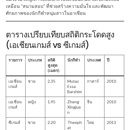
เหมือน “สนามสอบ” ที่ช่วยสร้างความมั่นใจ และพัฒนา
ศักยภาพของนักกีฬาหนุ่มสาวในอาเซียน
ตารางเปรียบเทียบสถิติกระโดดสูง
(เอเชียนเกมส์ vs ซีเกมส์)
รายการ
ประเภท
สถิติ
นักกีฬา
ประเทศ
ปี
สูงสุด
(เมตร)
เอเชียน
ชาย
2.35
Mutaz
กาตาร์
2010
เกมส์
Essa
Barshim
เอเชียน
หญิง
1.95
Zheng
จีน
2010
เกมส์
Xingjua
n
ซีเกมส์
ชาย
2.20
Theeph
ไทย
2013
at