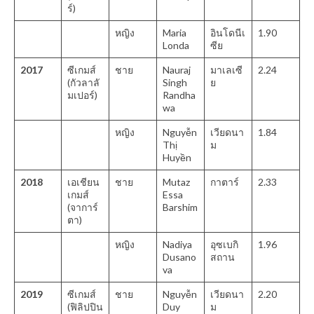
ร์)
หญิง
Maria
อินโดนีเ
1.90
Londa
ซีย
2017
ซีเกมส์
ชาย
Nauraj
มาเลเซี
2.24
(กัวลาลั
Singh
ย
มเปอร์)
Randha
wa
หญิง
Nguyễn
เวียดนา
1.84
Thị
ม
Huyền
2018
เอเชียน
ชาย
Mutaz
กาตาร์
2.33
เกมส์
Essa
(จาการ์
Barshim
ตา)
หญิง
Nadiya
อุซเบกิ
1.96
Dusano
สถาน
va
2019
ซีเกมส์
ชาย
Nguyễn
เวียดนา
2.20
(ฟิลิปปิน
Duy
ม