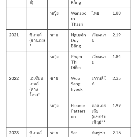
ส์)
Bằng
หญิง
Wanapo
ไทย
1.88
rn
Thasri
2021
ซีเกมส์
ชาย
Nguyễn
เวียดนา
2.19
(ฮานอย)
Duy
ม
*
Bằng
หญิง
Phạm
เวียดนา
1.84
Thị
ม
Diễm
2022
เอเชียน
ชาย
Woo
เกาหลีใ
2.35
เกมส์
Sang-
ต้
(หาง
hyeok
โจว)*
หญิง
Eleanor
ออสเตร
1.99
Patters
เลีย
on
(แขกรับ
เชิญ)**
2023
ซีเกมส์
ชาย
Sar
กัมพูชา
2.16