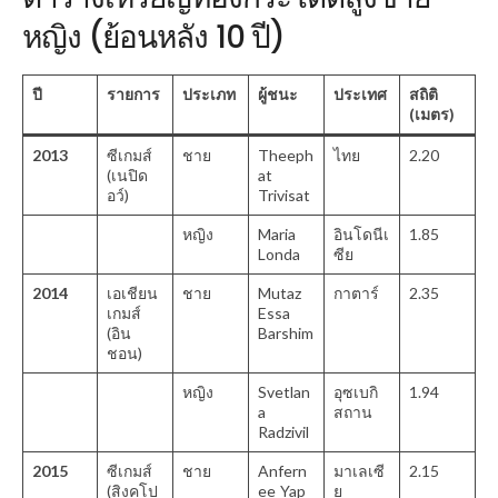
หญิง (ย้อนหลัง 10 ปี)
ปี
รายการ
ประเภท
ผู้ชนะ
ประเทศ
สถิติ
(เมตร)
2013
ซีเกมส์
ชาย
Theeph
ไทย
2.20
(เนปิด
at
อว์)
Trivisat
หญิง
Maria
อินโดนีเ
1.85
Londa
ซีย
2014
เอเชียน
ชาย
Mutaz
กาตาร์
2.35
เกมส์
Essa
(อิน
Barshim
ชอน)
หญิง
Svetlan
อุซเบกิ
1.94
a
สถาน
Radzivil
2015
ซีเกมส์
ชาย
Anfern
มาเลเซี
2.15
(สิงคโป
ee Yap
ย