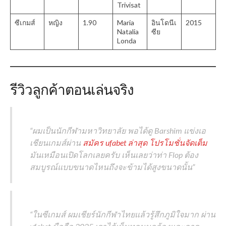
Trivisat
ซีเกมส์
หญิง
1.90
Maria
อินโดนีเ
2015
Natalia
ซีย
Londa
รีวิวลูกค้าตอนเล่นจริง
“ผมเป็นนักกีฬามหาวิทยาลัย พอได้ดู Barshim แข่งเอ
เชียนเกมส์ผ่าน
สมัคร ufabet ล่าสุด โปรโมชั่นจัดเต็ม
มันเหมือนเปิดโลกเลยครับ เห็นเลยว่าท่า Flop ต้อง
สมบูรณ์แบบขนาดไหนถึงจะข้ามได้สูงขนาดนั้น”
“ในซีเกมส์ ผมเชียร์นักกีฬาไทยแล้วรู้สึกภูมิใจมาก ผ่าน