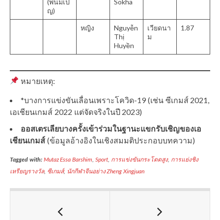
(พนมเป
Sokha
ญ)
หญิง
Nguyễn
เวียดนา
1.87
Thị
ม
Huyền
หมายเหตุ:
*บางการแข่งขันเลื่อนเพราะโควิด-19 (เช่น ซีเกมส์ 2021,
เอเชียนเกมส์ 2022 แต่จัดจริงในปี 2023)
ออสเตรเลียบางครั้งเข้าร่วมในฐานะแขกรับเชิญของเอ
เชียนเกมส์
(ข้อมูลอ้างอิงในเชิงสมมติประกอบบทความ)
Tagged with:
Mutaz Essa Barshim
,
Sport
,
การแข่งขันกระโดดสูง
,
การแย่งชิง
เหรียญรางวัล
,
ซีเกมส์
,
นักกีฬาจีนอย่าง Zheng Xingjuan