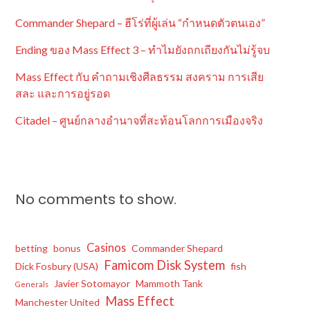
Commander Shepard – ฮีโร่ที่ผู้เล่น “กำหนดตัวตนเอง”
Ending ของ Mass Effect 3 – ทำไมยังถกเถียงกันไม่รู้จบ
Mass Effect กับ คำถามเชิงศีลธรรม สงคราม การเสีย
สละ และการอยู่รอด
Citadel – ศูนย์กลางอำนาจที่สะท้อนโลกการเมืองจริง
No comments to show.
Casinos
betting
bonus
Commander Shepard
Famicom Disk System
Dick Fosbury (USA)
fish
Javier Sotomayor
Mammoth Tank
Generals
Mass Effect
Manchester United