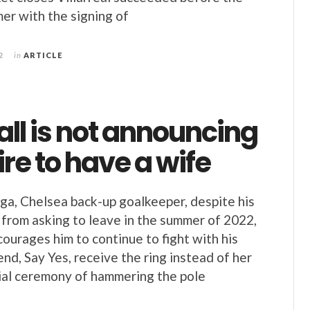
er with the signing of
2
in
ARTICLE
ll is not announcing
ire to have a wife
ga, Chelsea back-up goalkeeper, despite his
from asking to leave in the summer of 2022,
ourages him to continue to fight with his
iend, Say Yes, receive the ring instead of her
cial ceremony of hammering the pole