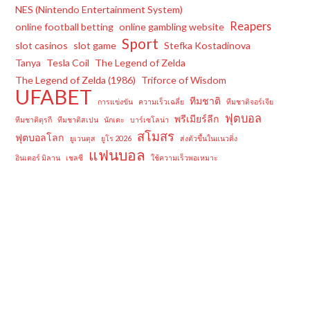
NES (Nintendo Entertainment System)
Reapers
online football betting
online gambling website
Sport
slot casinos
slot game
Stefka Kostadinova
Tanya
Tesla Coil
The Legend of Zelda
The Legend of Zelda (1986)
Triforce of Wisdom
UFABET
ทีมชาติ
การแข่งขัน
ความเร็วเฉลี่ย
ทีมชาติจอร์เจีย
ฟุตบอล
พรีเมียร์ลีก
ทีมชาติตุรกี
ทีมชาติสเปน
นักเตะ
บาร์เซโลน่า
สโมสร
ฟุตบอลโลก
ยูเวนตุส
ยูโร 2026
ส่งตัวขึ้นในแนวดิ่ง
แฟนบอล
อินเตอร์ มิลาน
เชลซี
ใช้ความเร็วพอเหมาะ