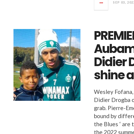
SEP 03, 202
PREMIE
Aubam
Didier 
shine 
Wesley Fofana, 
Didier Drogba 
grab. Pierre-E
bound by differ
the Blues ‘ are
the 2022 summer