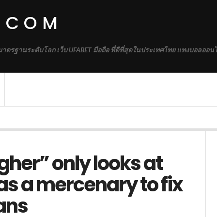
.COM
้มาตรฐานระดับโลก เว็บ UFABET มือถือ ที่ดีที่สุดในประเทศไทย แทงบอลออนไ
her” only looks at
as a mercenary to fix
ans