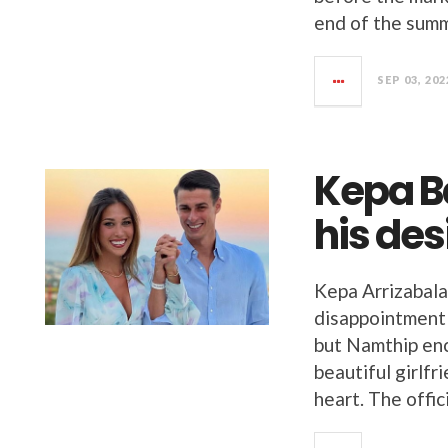
end of the summ
SEP 03, 202
Kepa Ba
his des
Kepa Arrizabala
disappointment 
but Namthip enc
beautiful girlfr
heart. The offi