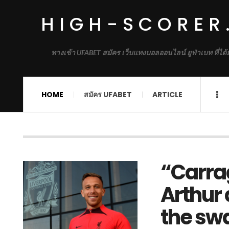
HIGH-SCORER
ทางเข้า UFABET สมัคร เว็บแทงบอลออนไลน์ ยูฟ่าเบท ที่ได
HOME
สมัคร UFABET
ARTICLE
“Carrag
Arthur 
the sw