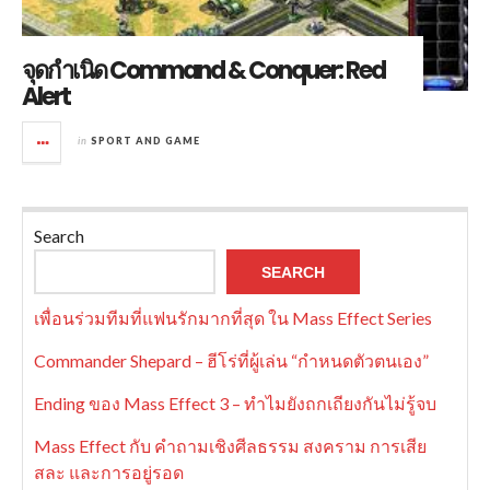
จุดกำเนิด Command & Conquer: Red
Alert
in
SPORT AND GAME
Search
SEARCH
เพื่อนร่วมทีมที่แฟนรักมากที่สุด ใน Mass Effect Series
Commander Shepard – ฮีโร่ที่ผู้เล่น “กำหนดตัวตนเอง”
Ending ของ Mass Effect 3 – ทำไมยังถกเถียงกันไม่รู้จบ
Mass Effect กับ คำถามเชิงศีลธรรม สงคราม การเสีย
สละ และการอยู่รอด