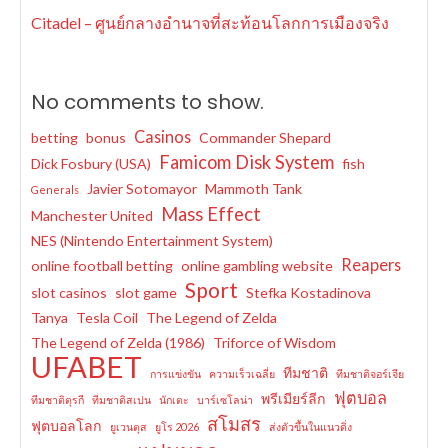
Citadel – ศูนย์กลางอำนาจที่สะท้อนโลกการเมืองจริง
No comments to show.
Casinos
betting
bonus
Commander Shepard
Famicom Disk System
Dick Fosbury (USA)
fish
Javier Sotomayor
Mammoth Tank
Generals
Mass Effect
Manchester United
NES (Nintendo Entertainment System)
Reapers
online football betting
online gambling website
Sport
slot casinos
slot game
Stefka Kostadinova
Tanya
Tesla Coil
The Legend of Zelda
The Legend of Zelda (1986)
Triforce of Wisdom
UFABET
ทีมชาติ
การแข่งขัน
ความเร็วเฉลี่ย
ทีมชาติจอร์เจีย
ฟุตบอล
พรีเมียร์ลีก
ทีมชาติตุรกี
ทีมชาติสเปน
นักเตะ
บาร์เซโลน่า
สโมสร
ฟุตบอลโลก
ยูเวนตุส
ยูโร 2026
ส่งตัวขึ้นในแนวดิ่ง