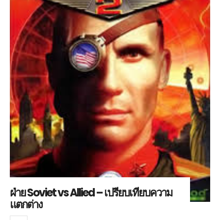
ฝ่าย Soviet vs Allied – เปรียบเทียบความ
แตกต่าง