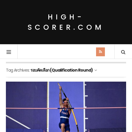
HIGH-
SCORER.COM
Tag Archives:
รอบคัดเลือก (Qualification Round)