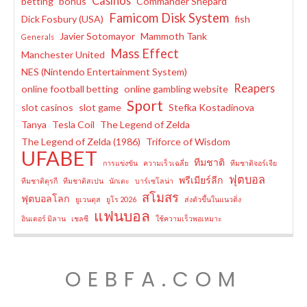
Casinos
betting
bonus
Commander Shepard
Famicom Disk System
Dick Fosbury (USA)
fish
Javier Sotomayor
Mammoth Tank
Generals
Mass Effect
Manchester United
NES (Nintendo Entertainment System)
Reapers
online football betting
online gambling website
Sport
slot casinos
slot game
Stefka Kostadinova
Tanya
Tesla Coil
The Legend of Zelda
The Legend of Zelda (1986)
Triforce of Wisdom
UFABET
ทีมชาติ
การแข่งขัน
ความเร็วเฉลี่ย
ทีมชาติจอร์เจีย
ฟุตบอล
พรีเมียร์ลีก
ทีมชาติตุรกี
ทีมชาติสเปน
นักเตะ
บาร์เซโลน่า
สโมสร
ฟุตบอลโลก
ยูเวนตุส
ยูโร 2026
ส่งตัวขึ้นในแนวดิ่ง
แฟนบอล
อินเตอร์ มิลาน
เชลซี
ใช้ความเร็วพอเหมาะ
OEBFA.COM