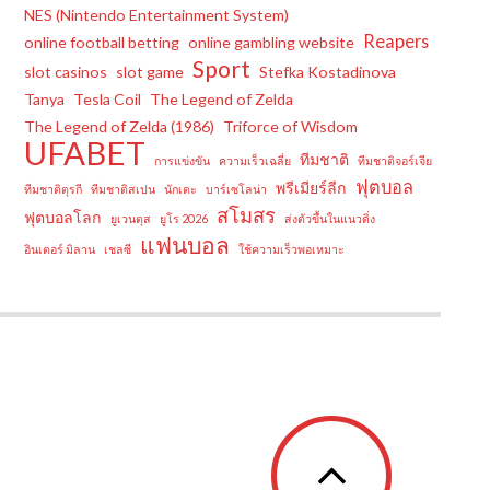
NES (Nintendo Entertainment System)
Reapers
online football betting
online gambling website
Sport
slot casinos
slot game
Stefka Kostadinova
Tanya
Tesla Coil
The Legend of Zelda
The Legend of Zelda (1986)
Triforce of Wisdom
UFABET
ทีมชาติ
การแข่งขัน
ความเร็วเฉลี่ย
ทีมชาติจอร์เจีย
ฟุตบอล
พรีเมียร์ลีก
ทีมชาติตุรกี
ทีมชาติสเปน
นักเตะ
บาร์เซโลน่า
สโมสร
ฟุตบอลโลก
ยูเวนตุส
ยูโร 2026
ส่งตัวขึ้นในแนวดิ่ง
แฟนบอล
อินเตอร์ มิลาน
เชลซี
ใช้ความเร็วพอเหมาะ