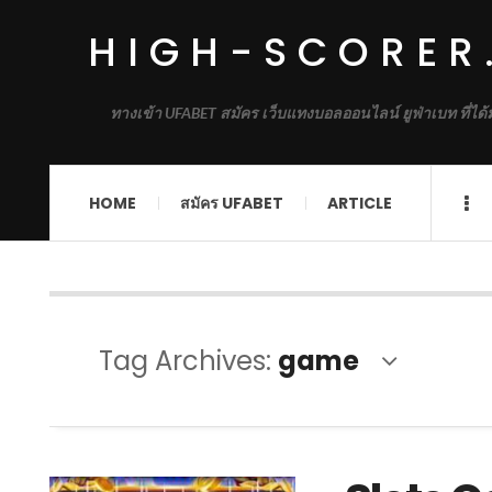
HIGH-SCORER
ทางเข้า UFABET สมัคร เว็บแทงบอลออนไลน์ ยูฟ่าเบท ที่ได
HOME
สมัคร UFABET
ARTICLE
Tag Archives:
game