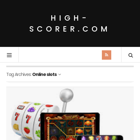
HIGH-
SCORER.COM
Tag Archives:
Online slots