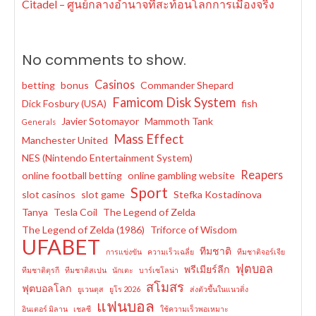
Citadel – ศูนย์กลางอำนาจที่สะท้อนโลกการเมืองจริง
No comments to show.
Casinos
betting
bonus
Commander Shepard
Famicom Disk System
Dick Fosbury (USA)
fish
Javier Sotomayor
Mammoth Tank
Generals
Mass Effect
Manchester United
NES (Nintendo Entertainment System)
Reapers
online football betting
online gambling website
Sport
slot casinos
slot game
Stefka Kostadinova
Tanya
Tesla Coil
The Legend of Zelda
The Legend of Zelda (1986)
Triforce of Wisdom
UFABET
ทีมชาติ
การแข่งขัน
ความเร็วเฉลี่ย
ทีมชาติจอร์เจีย
ฟุตบอล
พรีเมียร์ลีก
ทีมชาติตุรกี
ทีมชาติสเปน
นักเตะ
บาร์เซโลน่า
สโมสร
ฟุตบอลโลก
ยูเวนตุส
ยูโร 2026
ส่งตัวขึ้นในแนวดิ่ง
แฟนบอล
อินเตอร์ มิลาน
เชลซี
ใช้ความเร็วพอเหมาะ