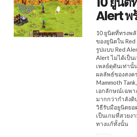
10 ยูนิต
Alert พร
10 ยูนิตที่ทรงพล
ของยูนิตใน Red 
รูปแบบ Red Aler
Alert ไม่ได้เป็
เพลย์ดุดันเท่านั้
ผลลัพธ์ของสงครา
Mammoth Tank, T
เอกลักษณ์เฉพาะ 
มากกว่ากำลังดิบ
วิธีรับมือยูนิตย
เป็นเกมที่สวยง
ทางแก้ทั้งนั้น