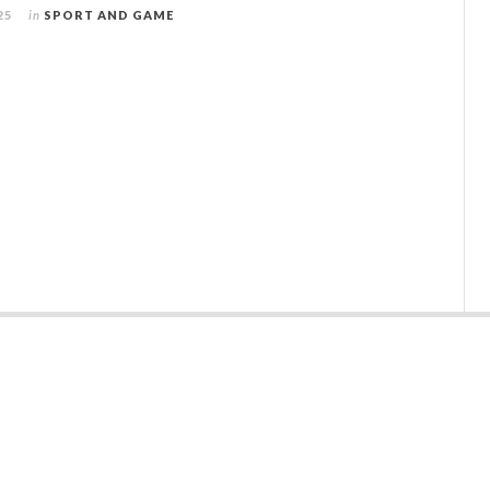
25
in
SPORT AND GAME