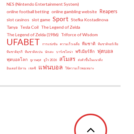
NES (Nintendo Entertainment System)
Reapers
online football betting
online gambling website
Sport
slot casinos
slot game
Stefka Kostadinova
Tanya
Tesla Coil
The Legend of Zelda
The Legend of Zelda (1986)
Triforce of Wisdom
UFABET
ทีมชาติ
การแข่งขัน
ความเร็วเฉลี่ย
ทีมชาติจอร์เจีย
ฟุตบอล
พรีเมียร์ลีก
ทีมชาติตุรกี
ทีมชาติสเปน
นักเตะ
บาร์เซโลน่า
สโมสร
ฟุตบอลโลก
ยูเวนตุส
ยูโร 2026
ส่งตัวขึ้นในแนวดิ่ง
แฟนบอล
อินเตอร์ มิลาน
เชลซี
ใช้ความเร็วพอเหมาะ