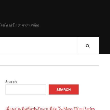
ลน์ คาสิโน บาคาร่า สล๊อต.
Search
SEARCH
เพื่อนร่วมทีมที่แฟนรักมากที่สุด ใน Mass Effect Series